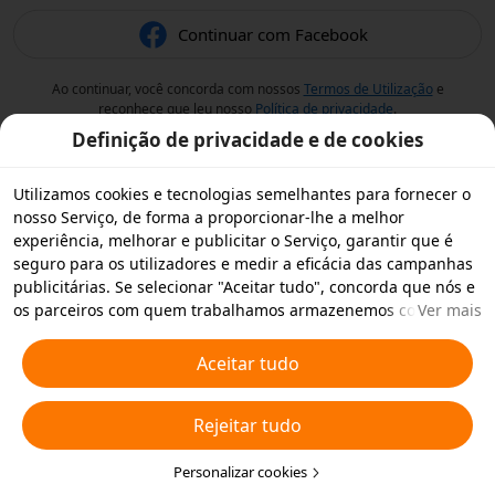
Continuar com Facebook
Ao continuar, você concorda com nossos
Termos de Utilização
e
reconhece que leu nosso
Política de privacidade
.
Definição de privacidade e de cookies
Utilizamos cookies e tecnologias semelhantes para fornecer o
nosso Serviço, de forma a proporcionar-lhe a melhor
experiência, melhorar e publicitar o Serviço, garantir que é
seguro para os utilizadores e medir a eficácia das campanhas
publicitárias. Se selecionar "Aceitar tudo", concorda que nós e
os parceiros com quem trabalhamos armazenemos cookies e
Ver mais
tecnologias semelhantes no seu dispositivo para fins
publicitários. Também pode "Rejeitar todos" os cookies não
Aceitar tudo
essenciais ou escolher os tipos de cookies que pretende
aceitar ou desativar clicando em "Personalizar cookies" abaixo
Rejeitar tudo
ou em qualquer altura nas suas definições de privacidade.
Para obter mais informações, consulte a nossa
Política relativa
a Cookies e Tecnologias Semelhantes
Personalizar cookies
.