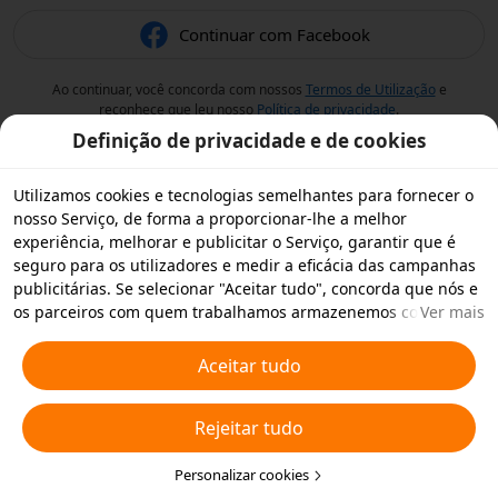
Continuar com Facebook
Ao continuar, você concorda com nossos
Termos de Utilização
e
reconhece que leu nosso
Política de privacidade
.
Definição de privacidade e de cookies
Utilizamos cookies e tecnologias semelhantes para fornecer o
nosso Serviço, de forma a proporcionar-lhe a melhor
experiência, melhorar e publicitar o Serviço, garantir que é
seguro para os utilizadores e medir a eficácia das campanhas
publicitárias. Se selecionar "Aceitar tudo", concorda que nós e
os parceiros com quem trabalhamos armazenemos cookies e
Ver mais
tecnologias semelhantes no seu dispositivo para fins
publicitários. Também pode "Rejeitar todos" os cookies não
Aceitar tudo
essenciais ou escolher os tipos de cookies que pretende
aceitar ou desativar clicando em "Personalizar cookies" abaixo
Rejeitar tudo
ou em qualquer altura nas suas definições de privacidade.
Para obter mais informações, consulte a nossa
Política relativa
a Cookies e Tecnologias Semelhantes
Personalizar cookies
.