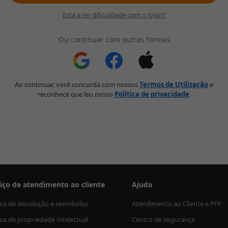
Está a ter dificuldade com o login?
Ou continuar com outras formas
Ao continuar, você concorda com nossos
Termos de Utilização
e
reconhece que leu nosso
Política de privacidade
.
iço de atendimento ao cliente
Ajuda
tica de devolução e reembolso
Atendimento ao Cliente e PFF
ica de propriedade intelectual
Centro de segurança