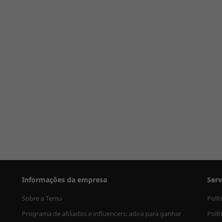
Informações da empresa
Serv
Sobre a Temu
Polí
Programa de afiliados e influencers: adira para ganhar
Polít