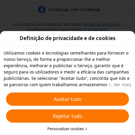
Continuar com Facebook
Ao continuar, você concorda com nossos
Termos de Utilização
e
reconhece que leu nosso
Política de privacidade
.
Definição de privacidade e de cookies
Utilizamos cookies e tecnologias semelhantes para fornecer o
nosso Serviço, de forma a proporcionar-lhe a melhor
experiência, melhorar e publicitar o Serviço, garantir que é
seguro para os utilizadores e medir a eficácia das campanhas
publicitárias. Se selecionar "Aceitar tudo", concorda que nós e
os parceiros com quem trabalhamos armazenemos cookies e
Ver mais
tecnologias semelhantes no seu dispositivo para fins
publicitários. Também pode "Rejeitar todos" os cookies não
Aceitar tudo
essenciais ou escolher os tipos de cookies que pretende
aceitar ou desativar clicando em "Personalizar cookies" abaixo
Rejeitar tudo
ou em qualquer altura nas suas definições de privacidade.
Para obter mais informações, consulte a nossa
Política relativa
a Cookies e Tecnologias Semelhantes
Personalizar cookies
.