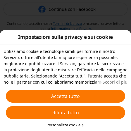
Continua con Facebook
Continuando, accetti i nostri
Termini di Utilizzo
e riconosci di aver letto la
nostra
Informativa sulla Privacy
.
Impostazioni sulla privacy e sui cookie
Utilizziamo cookie e tecnologie simili per fornire il nostro
Servizio, offrire all'utente la migliore esperienza possibile,
migliorare e pubblicizzare il Servizio, garantire la sicurezza e
la protezione degli utenti e misurare l'efficacia delle campagne
pubblicitarie. Selezionando "Accetta tutti", l'utente accetta che
noi e i partner con cui collaboriamo memorizziamo cookie e
Scopri di più
tecnologie simili sul dispositivo dell'utente per scopi
pubblicitari. L'utente può anche selezionare "Rifiuta tutti" per i
Accetta tutto
cookie non essenziali, oppure scegliere quali tipi di cookie
accettare o disattivare cliccando su "Personalizza cookie" qui
Rifiuta tutto
sotto o in qualsiasi momento nelle impostazioni sulla privacy.
Per ulteriori informazioni, visualizza la nostra
Informativa sui
Cookie e sulle Tecnologie Simili
Personalizza cookie
.