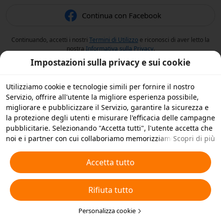
Continua con Facebook
Continuando, accetti i nostri
Termini di Utilizzo
e riconosci di aver letto la
nostra
Informativa sulla Privacy
.
Impostazioni sulla privacy e sui cookie
Utilizziamo cookie e tecnologie simili per fornire il nostro
Servizio, offrire all'utente la migliore esperienza possibile,
migliorare e pubblicizzare il Servizio, garantire la sicurezza e
la protezione degli utenti e misurare l'efficacia delle campagne
pubblicitarie. Selezionando "Accetta tutti", l'utente accetta che
noi e i partner con cui collaboriamo memorizziamo cookie e
Scopri di più
tecnologie simili sul dispositivo dell'utente per scopi
pubblicitari. L'utente può anche selezionare "Rifiuta tutti" per i
Accetta tutto
cookie non essenziali, oppure scegliere quali tipi di cookie
accettare o disattivare cliccando su "Personalizza cookie" qui
Rifiuta tutto
sotto o in qualsiasi momento nelle impostazioni sulla privacy.
Per ulteriori informazioni, visualizza la nostra
Informativa sui
Cookie e sulle Tecnologie Simili
Personalizza cookie
.