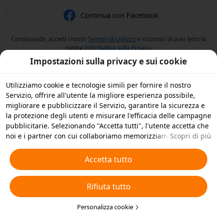
Continua con Facebook
Continuando, accetti i nostri
Termini di Utilizzo
e riconosci di aver letto la
nostra
Informativa sulla Privacy
.
Impostazioni sulla privacy e sui cookie
Utilizziamo cookie e tecnologie simili per fornire il nostro
Servizio, offrire all'utente la migliore esperienza possibile,
migliorare e pubblicizzare il Servizio, garantire la sicurezza e
la protezione degli utenti e misurare l'efficacia delle campagne
pubblicitarie. Selezionando "Accetta tutti", l'utente accetta che
noi e i partner con cui collaboriamo memorizziamo cookie e
Scopri di più
tecnologie simili sul dispositivo dell'utente per scopi
pubblicitari. L'utente può anche selezionare "Rifiuta tutti" per i
Accetta tutto
cookie non essenziali, oppure scegliere quali tipi di cookie
accettare o disattivare cliccando su "Personalizza cookie" qui
Rifiuta tutto
sotto o in qualsiasi momento nelle impostazioni sulla privacy.
Per ulteriori informazioni, visualizza la nostra
Informativa sui
Cookie e sulle Tecnologie Simili
Personalizza cookie
.