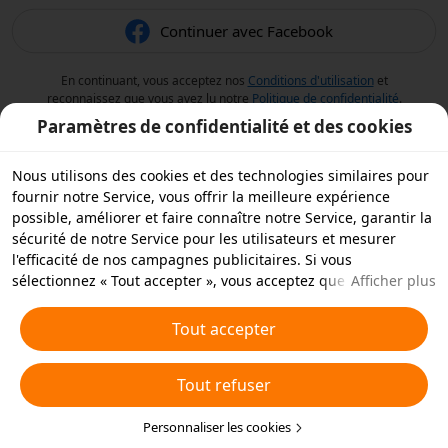
Continuer avec Facebook
En continuant, vous acceptez nos
Conditions d'utilisation
et
reconnaissez que vous avez lu notre
Politique de confidentialité
.
Paramètres de confidentialité et des cookies
Nous utilisons des cookies et des technologies similaires pour
fournir notre Service, vous offrir la meilleure expérience
possible, améliorer et faire connaître notre Service, garantir la
sécurité de notre Service pour les utilisateurs et mesurer
l'efficacité de nos campagnes publicitaires. Si vous
sélectionnez « Tout accepter », vous acceptez que nous et nos
Afficher plus
partenaires stockions des cookies et des technologies
similaires sur votre appareil à des fins publicitaires. Vous
Tout accepter
pouvez aussi « rejeter tous » les cookies non essentiels ou
choisir les types de cookies que vous souhaitez accepter ou
Tout refuser
rejeter à tout moment dans vos paramètres de confidentialité
ou en cliquant sur « Personnaliser les cookies » ci-dessous.
Pour plus de détails, consultez notre
Personnaliser les cookies
Politique relative aux