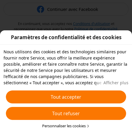
Continuer avec Facebook
En continuant, vous acceptez nos
Conditions d'utilisation
et
reconnaissez que vous avez lu notre
Politique de confidentialité
.
Paramètres de confidentialité et des cookies
Nous utilisons des cookies et des technologies similaires pour
fournir notre Service, vous offrir la meilleure expérience
possible, améliorer et faire connaître notre Service, garantir la
sécurité de notre Service pour les utilisateurs et mesurer
l'efficacité de nos campagnes publicitaires. Si vous
sélectionnez « Tout accepter », vous acceptez que nous et nos
Afficher plus
partenaires stockions des cookies et des technologies
similaires sur votre appareil à des fins publicitaires. Vous
Tout accepter
pouvez aussi « rejeter tous » les cookies non essentiels ou
choisir les types de cookies que vous souhaitez accepter ou
Tout refuser
rejeter à tout moment dans vos paramètres de confidentialité
ou en cliquant sur « Personnaliser les cookies » ci-dessous.
Pour plus de détails, consultez notre
Personnaliser les cookies
Politique relative aux