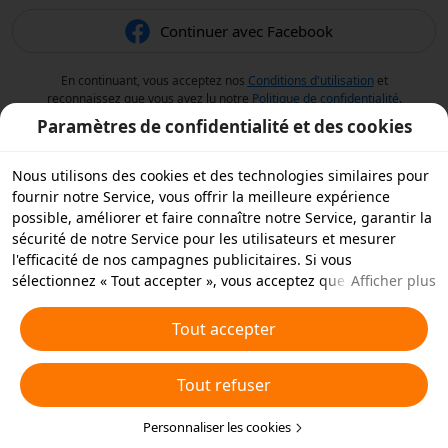
Continuer avec Facebook
En continuant, vous acceptez nos
Conditions d'utilisation
et
reconnaissez que vous avez lu notre
Politique de confidentialité
.
Paramètres de confidentialité et des cookies
Nous utilisons des cookies et des technologies similaires pour
fournir notre Service, vous offrir la meilleure expérience
possible, améliorer et faire connaître notre Service, garantir la
sécurité de notre Service pour les utilisateurs et mesurer
l'efficacité de nos campagnes publicitaires. Si vous
sélectionnez « Tout accepter », vous acceptez que nous et nos
Afficher plus
partenaires stockions des cookies et des technologies
similaires sur votre appareil à des fins publicitaires. Vous
Tout accepter
pouvez aussi « rejeter tous » les cookies non essentiels ou
choisir les types de cookies que vous souhaitez accepter ou
Tout refuser
rejeter à tout moment dans vos paramètres de confidentialité
ou en cliquant sur « Personnaliser les cookies » ci-dessous.
Pour plus de détails, consultez notre
Personnaliser les cookies
Politique relative aux