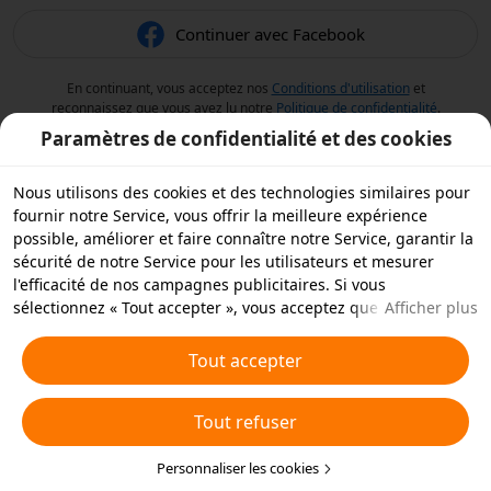
Continuer avec Facebook
En continuant, vous acceptez nos
Conditions d'utilisation
et
reconnaissez que vous avez lu notre
Politique de confidentialité
.
Paramètres de confidentialité et des cookies
Nous utilisons des cookies et des technologies similaires pour
fournir notre Service, vous offrir la meilleure expérience
possible, améliorer et faire connaître notre Service, garantir la
sécurité de notre Service pour les utilisateurs et mesurer
l'efficacité de nos campagnes publicitaires. Si vous
sélectionnez « Tout accepter », vous acceptez que nous et nos
Afficher plus
partenaires stockions des cookies et des technologies
similaires sur votre appareil à des fins publicitaires. Vous
Tout accepter
pouvez aussi « rejeter tous » les cookies non essentiels ou
choisir les types de cookies que vous souhaitez accepter ou
Tout refuser
rejeter à tout moment dans vos paramètres de confidentialité
ou en cliquant sur « Personnaliser les cookies » ci-dessous.
Pour plus de détails, consultez notre
Personnaliser les cookies
Politique relative aux