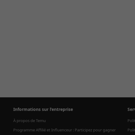
Informations sur l’entreprise
Ser
À propos de Temu
Poli
Programme Affilié et Influenceur : Participez pour gagner
Poli