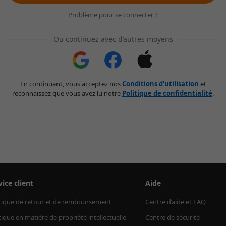
Problème pour se connecter ?
Ou continuez avec d’autres moyens
En continuant, vous acceptez nos
Conditions d'utilisation
et
reconnaissez que vous avez lu notre
Politique de confidentialité
.
vice client
Aide
tique de retour et de remboursement
Centre d’aide et FAQ
tique en matière de propriété intellectuelle
Centre de sécurité