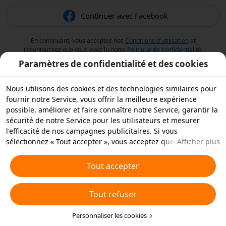
Continuer avec Facebook
En continuant, vous acceptez nos
Conditions d'utilisation
et
reconnaissez que vous avez lu notre
Politique de confidentialité
.
Paramètres de confidentialité et des cookies
Nous utilisons des cookies et des technologies similaires pour
fournir notre Service, vous offrir la meilleure expérience
possible, améliorer et faire connaître notre Service, garantir la
sécurité de notre Service pour les utilisateurs et mesurer
l'efficacité de nos campagnes publicitaires. Si vous
sélectionnez « Tout accepter », vous acceptez que nous et nos
Afficher plus
partenaires stockions des cookies et des technologies
similaires sur votre appareil à des fins publicitaires. Vous
Tout accepter
pouvez aussi « rejeter tous » les cookies non essentiels ou
choisir les types de cookies que vous souhaitez accepter ou
Tout refuser
rejeter à tout moment dans vos paramètres de confidentialité
ou en cliquant sur « Personnaliser les cookies » ci-dessous.
Pour plus de détails, consultez notre
Personnaliser les cookies
Politique relative aux