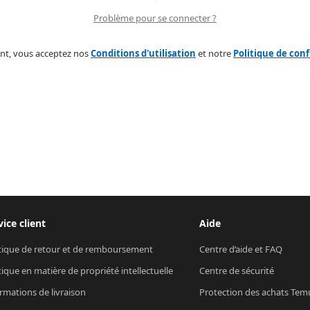
Problème pour se connecter ?
nt, vous acceptez nos
Conditions d'utilisation
et notre
Politique de conf
vice client
Aide
tique de retour et de remboursement
Centre d’aide et FAQ
tique en matière de propriété intellectuelle
Centre de sécurité
rmations de livraison
Protection des achats Tem