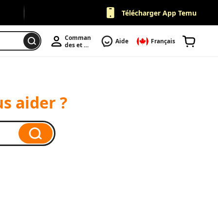
Télécharger App Temu
Comman
Aide
Français
des et 
Compte
s aider ?