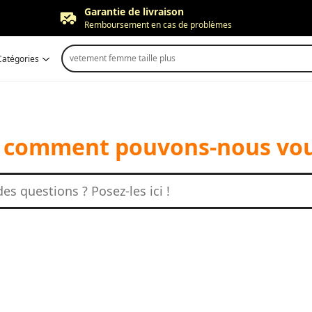
Garantie de livraison
Remboursement en cas de problèmes
Retour gratuit
vetement femme taille plus
Catégories
Jusqu'à 90 jours*
Ajustement des prix
Dans les 30 jours
Garantie de livraison
Remboursement en cas de problèmes
 comment pouvons-nous vou