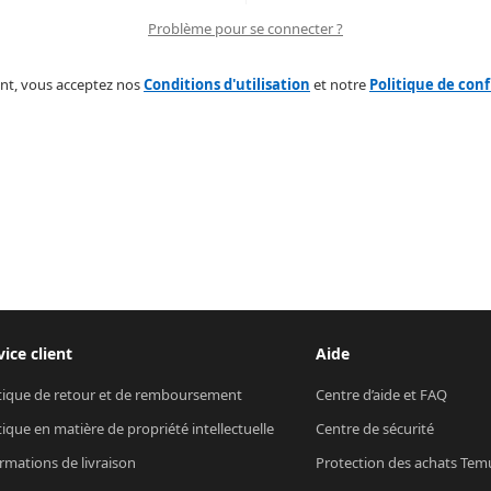
Problème pour se connecter ?
nt, vous acceptez nos
Conditions d'utilisation
et notre
Politique de conf
vice client
Aide
tique de retour et de remboursement
Centre d’aide et FAQ
tique en matière de propriété intellectuelle
Centre de sécurité
rmations de livraison
Protection des achats Tem