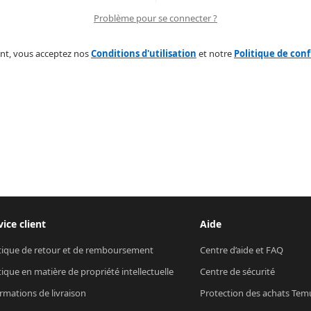
Problème pour se connecter ?
nt, vous acceptez nos
Conditions d'utilisation
et notre
Politique de conf
vice client
Aide
tique de retour et de remboursement
Centre d’aide et FAQ
tique en matière de propriété intellectuelle
Centre de sécurité
rmations de livraison
Protection des achats Tem