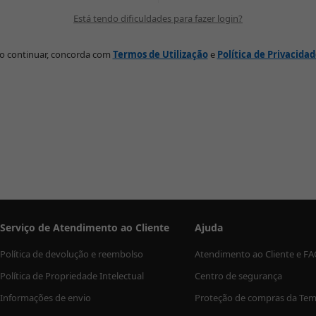
Está tendo dificuldades para fazer login?
o continuar, concorda com
Termos de Utilização
e
Política de Privacida
Serviço de Atendimento ao Cliente
Ajuda
Política de devolução e reembolso
Atendimento ao Cliente e F
Política de Propriedade Intelectual
Centro de segurança
Informações de envio
Proteção de compras da Te