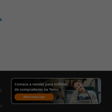
de
.
Comece a vender para milhões
de compradores na Temu
AQ
Abra uma Loja
mu