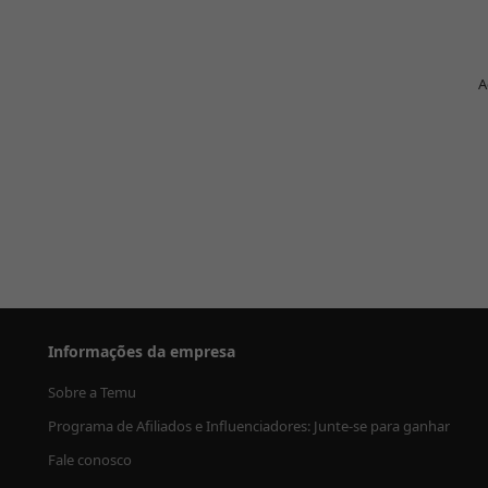
A
Informações da empresa
Sobre a Temu
Programa de Afiliados e Influenciadores: Junte-se para ganhar
Fale conosco