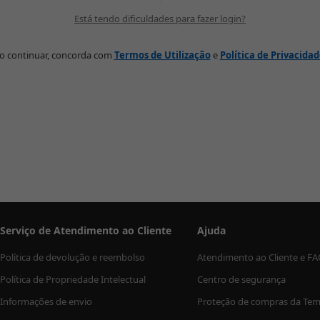
Está tendo dificuldades para fazer login?
o continuar, concorda com
Termos de Utilização
e
Política de Privacida
Serviço de Atendimento ao Cliente
Ajuda
Política de devolução e reembolso
Atendimento ao Cliente e F
Política de Propriedade Intelectual
Centro de segurança
Informações de envio
Proteção de compras da Te