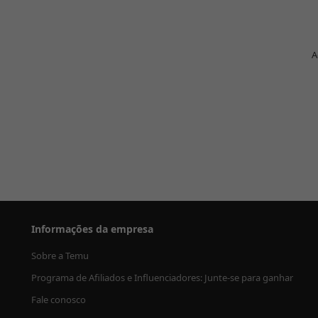
A
Informações da empresa
Sobre a Temu
Programa de Afiliados e Influenciadores: Junte-se para ganhar
Fale conosco