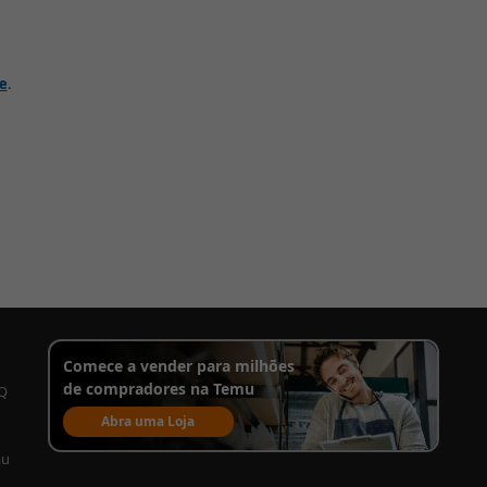
de
.
Comece a vender para milhões
de compradores na Temu
AQ
Abra uma Loja
mu