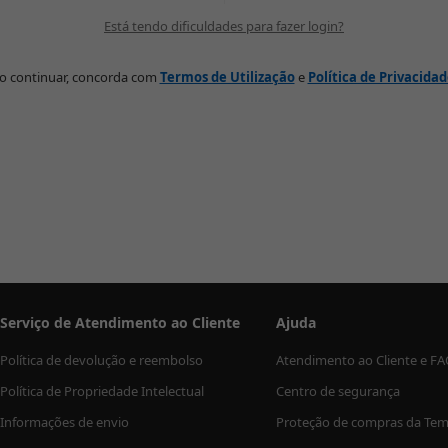
Está tendo dificuldades para fazer login?
o continuar, concorda com
Termos de Utilização
e
Política de Privacida
Serviço de Atendimento ao Cliente
Ajuda
Política de devolução e reembolso
Atendimento ao Cliente e F
Política de Propriedade Intelectual
Centro de segurança
Informações de envio
Proteção de compras da Te