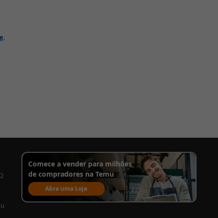
de
.
Comece a vender para milhões
de compradores na Temu
AQ
Abra uma Loja
mu