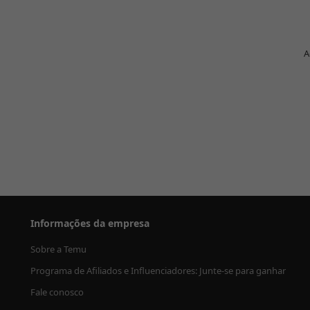
A
Informações da empresa
Sobre a Temu
Programa de Afiliados e Influenciadores: Junte-se para ganhar
Fale conosco