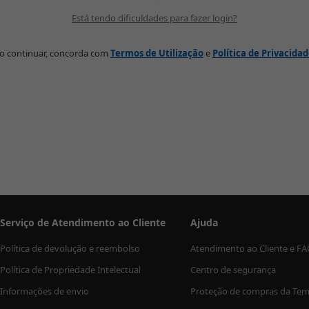
Está tendo dificuldades para fazer login?
o continuar, concorda com
Termos de Utilização
e
Política de Privacida
Serviço de Atendimento ao Cliente
Ajuda
Política de devolução e reembolso
Atendimento ao Cliente e F
Política de Propriedade Intelectual
Centro de segurança
Informações de envio
Proteção de compras da Te