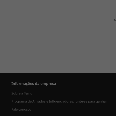
A
Informações da empresa
Sobre a Temu
Programa de Afiliados e Influenciadores: Junte-se para ganhar
Fale conosco