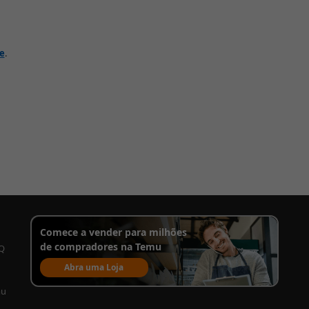
de
.
Comece a vender para milhões
de compradores na Temu
AQ
Abra uma Loja
mu