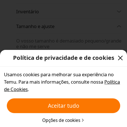
Inventário
Tamanho e ajuste
O vosso tamanho é demasiado pequeno/grande
e não me serve
Política de privacidade e de cookies
Onde posso encontrar itens plus size?
Usamos cookies para melhorar sua experiência no
O artigo não tem o meu tamanho
Temu. Para mais informações, consulte nossa
Política
de Cookies
.
Gerir a minha conta
Aceitar tudo
Pagamento e promoções
Opções de cookies
Sua segurança