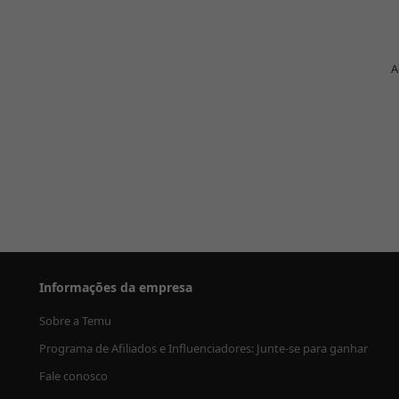
A
Informações da empresa
Sobre a Temu
Programa de Afiliados e Influenciadores: Junte-se para ganhar
Fale conosco