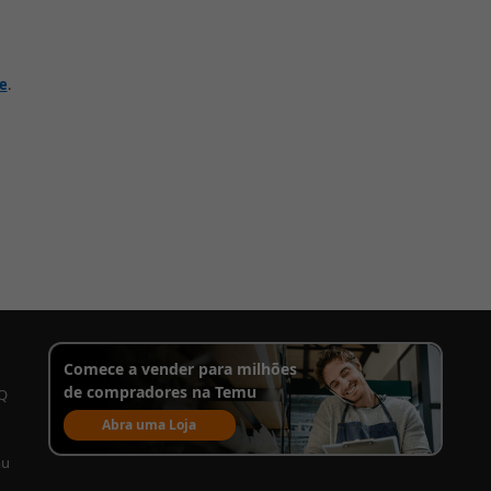
de
.
Comece a vender para milhões
de compradores na Temu
AQ
Abra uma Loja
mu