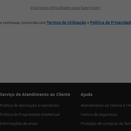
Está tendo dificuldades para fazer login?
o continuar, concorda com
Termos de Utilização
e
Política de Privacida
Serviço de Atendimento ao Cliente
Ajuda
Política de devolução e reembolso
Atendimento ao Cliente e F
Política de Propriedade Intelectual
Centro de segurança
Informações de envio
Proteção de compras da Te