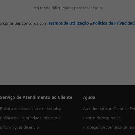
Está tendo dificuldades para fazer login?
o continuar, concorda com
Termos de Utilização
e
Política de Privacida
Serviço de Atendimento ao Cliente
Ajuda
Política de devolução e reembolso
Atendimento ao Cliente e F
Política de Propriedade Intelectual
Centro de segurança
Informações de envio
Proteção de compras da Te