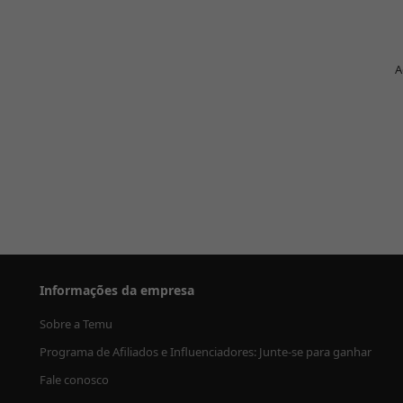
A
Informações da empresa
Sobre a Temu
Programa de Afiliados e Influenciadores: Junte-se para ganhar
Fale conosco