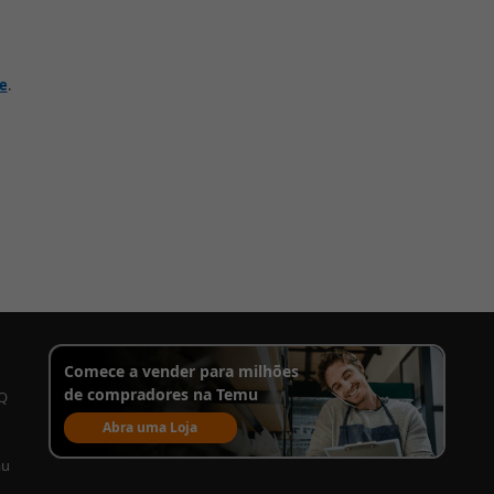
de
.
Comece a vender para milhões
de compradores na Temu
AQ
Abra uma Loja
mu