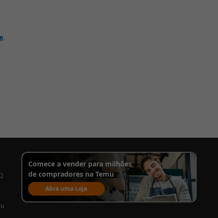
de
.
Comece a vender para milhões
de compradores na Temu
AQ
Abra uma Loja
mu