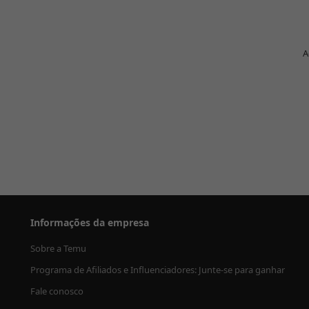
A
Informações da empresa
Sobre a Temu
Programa de Afiliados e Influenciadores: Junte-se para ganhar
Fale conosco