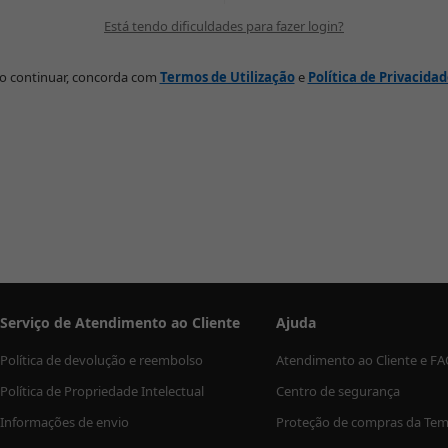
Está tendo dificuldades para fazer login?
o continuar, concorda com
Termos de Utilização
e
Política de Privacida
Serviço de Atendimento ao Cliente
Ajuda
Política de devolução e reembolso
Atendimento ao Cliente e F
Política de Propriedade Intelectual
Centro de segurança
Informações de envio
Proteção de compras da Te