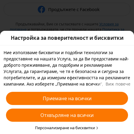
Продължете с Facebook
Продължавайки, Вие се съгласявате с нашите
Условия за
ползване
и потвърждавате, че сте прочели нашата
Политика за
поверителност
.
Настройка за поверителност и бисквитки
Ние използваме бисквитки и подобни технологии за
предоставяне на нашата Услуга, за да Ви предоставим най-
доброто преживяване, да подобрим и рекламираме
Услугата, да гарантираме, че тя е безопасна и сигурна за
потребителите, и да измерим ефективността на рекламните
кампании. Ако изберете „Приемане на всички“, Вие се
Виж повече
съгласявате с това ние и партньорите, с които работим, да
съхраняваме бисквитки и подобни технологии на Вашето
Приемане на всички
устройство за рекламни цели. Можете да изберете също
„Отхвърляне на всички“ за незадължителните бисквитки
Отхвърляне на всички
или да изберете кои видове бисквитки искате да приемете
или дезактивирате, като кликнете върху „Персонализиране
на бисквитките“ по-долу или по всяко време в настройките
Персонализиране на бисквитки