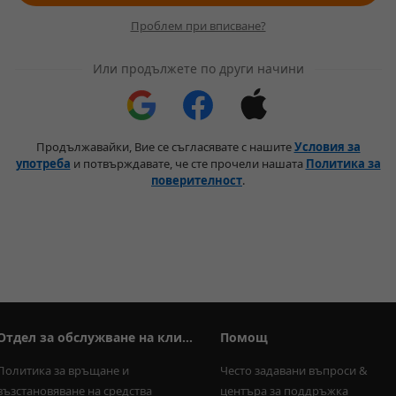
Проблем при вписване?
Или продължете по други начини
Продължавайки, Вие се съгласявате с нашите
Условия за
употреба
и потвърждавате, че сте прочели нашата
Политика за
поверителност
.
Отдел за обслужване на клиенти
Помощ
Политика за връщане и 
Често задавани въпроси & 
възстановяване на средства
центъра за поддръжка