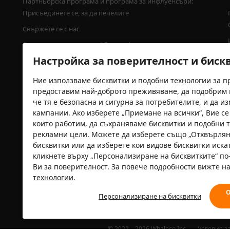
Партньорска програма и програма за инфлуенсъри: 
Присъединете се, за да печелите
Свържете се с нас
Данни за компанията – Обща информация
Настройка за поверителност и биск
Натискане
Програма за засаждане на дървета на Temu
Ние използваме бисквитки и подобни технологии за пр
предоставим най-доброто преживяване, да подобрим 
че тя е безопасна и сигурна за потребителите, и да 
кампании. Ако изберете „Приемане на всички“, Вие се 
които работим, да съхраняваме бисквитки и подобни 
рекламни цели. Можете да изберете също „Отхвърлян
Сертифициране на сигурността
бисквитки или да изберете кои видове бисквитки иска
кликнете върху „Персонализиране на бисквитките“ по-
Ви за поверителност. За повече подробности вижте 
технологии
.
О
Персонализиране на бисквитки
© 2022－2026 Whaleco Inc.
Условия з