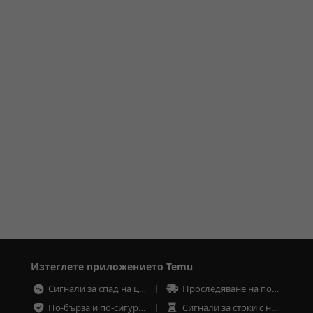
Изтеглете приложението Temu
Сигнали за спад на цените
Проследяване на поръчките по всяко време
По-бърза и по-сигурна регистрация
Сигнали за стоки с ниска наличност