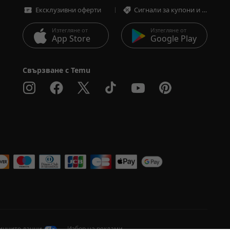
Ексклузивни оферти
Сигнали за купони и оферти
Изтегляне от
Изтегляне от
App Store
Google Play
Свързване с Temu
личните данни
Избор на реклами