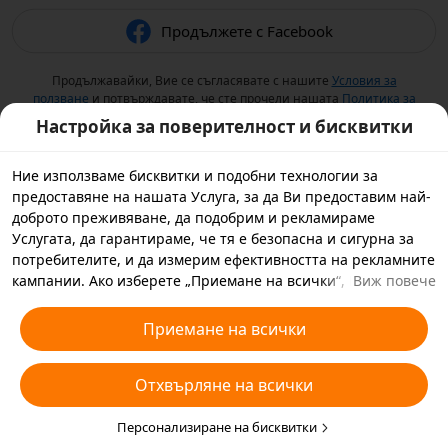
Продължете с Facebook
Продължавайки, Вие се съгласявате с нашите
Условия за
ползване
и потвърждавате, че сте прочели нашата
Политика за
поверителност
.
Настройка за поверителност и бисквитки
Ние използваме бисквитки и подобни технологии за
предоставяне на нашата Услуга, за да Ви предоставим най-
доброто преживяване, да подобрим и рекламираме
Услугата, да гарантираме, че тя е безопасна и сигурна за
потребителите, и да измерим ефективността на рекламните
кампании. Ако изберете „Приемане на всички“, Вие се
Виж повече
съгласявате с това ние и партньорите, с които работим, да
съхраняваме бисквитки и подобни технологии на Вашето
Приемане на всички
устройство за рекламни цели. Можете да изберете също
„Отхвърляне на всички“ за незадължителните бисквитки
Отхвърляне на всички
или да изберете кои видове бисквитки искате да приемете
или дезактивирате, като кликнете върху „Персонализиране
на бисквитките“ по-долу или по всяко време в настройките
Персонализиране на бисквитки