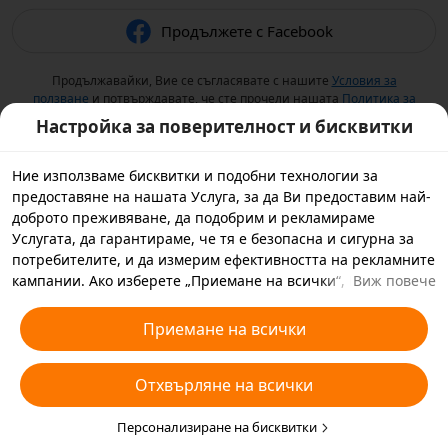
Продължете с Facebook
Продължавайки, Вие се съгласявате с нашите
Условия за
ползване
и потвърждавате, че сте прочели нашата
Политика за
поверителност
.
Настройка за поверителност и бисквитки
Ние използваме бисквитки и подобни технологии за
предоставяне на нашата Услуга, за да Ви предоставим най-
доброто преживяване, да подобрим и рекламираме
Услугата, да гарантираме, че тя е безопасна и сигурна за
потребителите, и да измерим ефективността на рекламните
кампании. Ако изберете „Приемане на всички“, Вие се
Виж повече
съгласявате с това ние и партньорите, с които работим, да
съхраняваме бисквитки и подобни технологии на Вашето
Приемане на всички
устройство за рекламни цели. Можете да изберете също
„Отхвърляне на всички“ за незадължителните бисквитки
Отхвърляне на всички
или да изберете кои видове бисквитки искате да приемете
или дезактивирате, като кликнете върху „Персонализиране
на бисквитките“ по-долу или по всяко време в настройките
Персонализиране на бисквитки