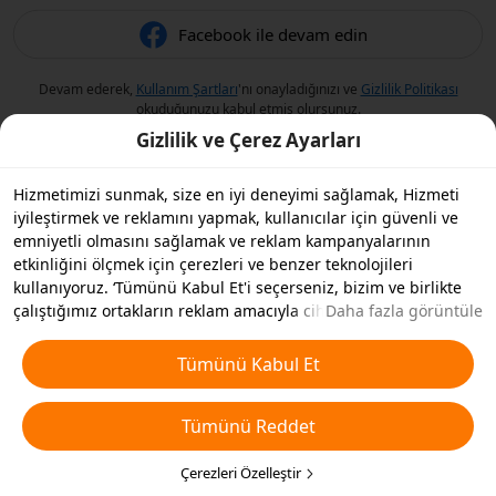
Facebook ile devam edin
Devam ederek,
Kullanım Şartları
'nı onayladığınızı ve
Gizlilik Politikası
okuduğunuzu kabul etmiş olursunuz.
Gizlilik ve Çerez Ayarları
Hizmetimizi sunmak, size en iyi deneyimi sağlamak, Hizmeti
iyileştirmek ve reklamını yapmak, kullanıcılar için güvenli ve
emniyetli olmasını sağlamak ve reklam kampanyalarının
etkinliğini ölçmek için çerezleri ve benzer teknolojileri
kullanıyoruz. ‘Tümünü Kabul Et'i seçerseniz, bizim ve birlikte
çalıştığımız ortakların reklam amacıyla cihazınızda çerezleri ve
Daha fazla görüntüle
benzer teknolojileri depolamasını kabul etmiş olursunuz.
Ayrıca, temel olmayan çerezlerin ’Tümünü Reddedebilir' veya
Tümünü Kabul Et
aşağıdaki ’Çerezleri Özelleştir'i tıklayarak veya gizlilik
ayarlarınızda istediğiniz zaman hangi çerez türlerini kabul
Tümünü Reddet
etmek veya devre dışı bırakmak istediğinizi seçebilirsiniz. Daha
fazla detay için
Çerezler ve Benzer Teknolojiler Politikamıza
bakın.
Çerezleri Özelleştir