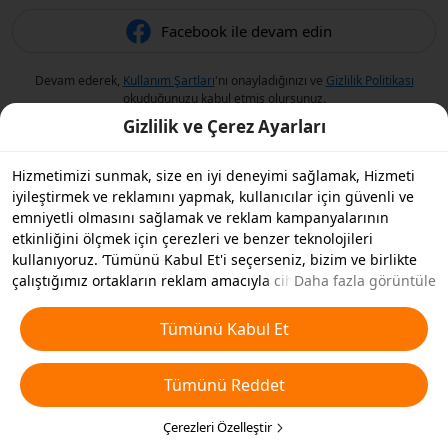
Facebook ile devam edin
Devam ederek,
Kullanım Şartları
'nı onayladığınızı ve
Gizlilik Politikası
okuduğunuzu kabul etmiş olursunuz.
Gizlilik ve Çerez Ayarları
Hizmetimizi sunmak, size en iyi deneyimi sağlamak, Hizmeti
iyileştirmek ve reklamını yapmak, kullanıcılar için güvenli ve
emniyetli olmasını sağlamak ve reklam kampanyalarının
etkinliğini ölçmek için çerezleri ve benzer teknolojileri
kullanıyoruz. ‘Tümünü Kabul Et'i seçerseniz, bizim ve birlikte
çalıştığımız ortakların reklam amacıyla cihazınızda çerezleri ve
Daha fazla görüntüle
benzer teknolojileri depolamasını kabul etmiş olursunuz.
Ayrıca, temel olmayan çerezlerin ’Tümünü Reddedebilir' veya
Tümünü Kabul Et
aşağıdaki ’Çerezleri Özelleştir'i tıklayarak veya gizlilik
ayarlarınızda istediğiniz zaman hangi çerez türlerini kabul
Tümünü Reddet
etmek veya devre dışı bırakmak istediğinizi seçebilirsiniz. Daha
fazla detay için
Çerezler ve Benzer Teknolojiler Politikamıza
bakın.
Çerezleri Özelleştir