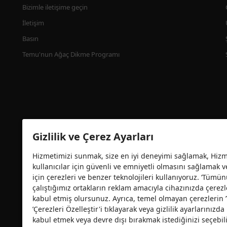
Bizimle iletişime geçin
İletişim
Basın
Temu'nun Ağaç Dikme Programı
Gizlilik ve Çerez Ayarları
Hizmetimizi sunmak, size en iyi deneyimi sağlamak, Hizme
kullanıcılar için güvenli ve emniyetli olmasını sağlamak 
Güvenlik sertifikası
için çerezleri ve benzer teknolojileri kullanıyoruz. ‘Tümün
çalıştığımız ortakların reklam amacıyla cihazınızda çerezl
kabul etmiş olursunuz. Ayrıca, temel olmayan çerezlerin
’Çerezleri Özelleştir'i tıklayarak veya gizlilik ayarlarınız
kabul etmek veya devre dışı bırakmak istediğinizi seçebili