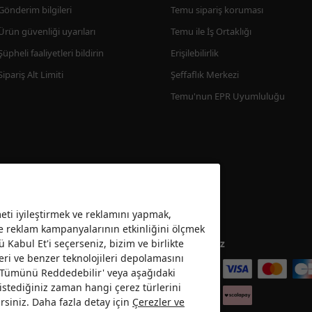
Gönderim bilgileri
Temu sipariş koruması
Ürün güvenliği uyarıları
Temu ile İş Ortaklığı
Şüpheli faaliyetleri bildirin
Erişilebilirlik
Sipariş Alt Limiti
Şeffaflık Merkezi
Temu'nun EPR Uyumluluğu
ti iyileştirmek ve reklamını yapmak,
ve reklam kampanyalarının etkinliğini ölçmek
ü Kabul Et'i seçerseniz, bizim ve birlikte
Kabul ediyoruz
eri ve benzer teknolojileri depolamasını
 ’Tümünü Reddedebilir' veya aşağıdaki
da istediğiniz zaman hangi çerez türlerini
rsiniz. Daha fazla detay için
Çerezler ve