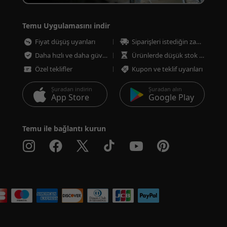
Temu Uygulamasını indir
Fiyat düşüş uyarıları
Siparişleri istediğin zaman takip et
Daha hızlı ve daha güvenli ödeme
Ürünlerde düşük stok uyarıları
Özel teklifler
Kupon ve teklif uyarıları
Şuradan indirin
Şuradan alın
App Store
Google Play
Temu ile bağlantı kurun