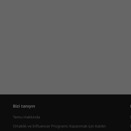
Bizi tanıyın
Temu Hakkında
Ortaklık ve Influencer Programı: Kazanmak için Katılın