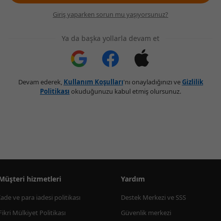
Giriş yaparken sorun mu yaşıyorsunuz?
Ya da başka yollarla devam et
Devam ederek,
Kullanım Koşulları
'nı onayladığınızı ve
Gizlilik
Politikası
okuduğunuzu kabul etmiş olursunuz.
Müşteri hizmetleri
Yardım
İade ve para iadesi politikası
Destek Merkezi ve SSS
Fikri Mülkiyet Politikası
Güvenlik merkezi