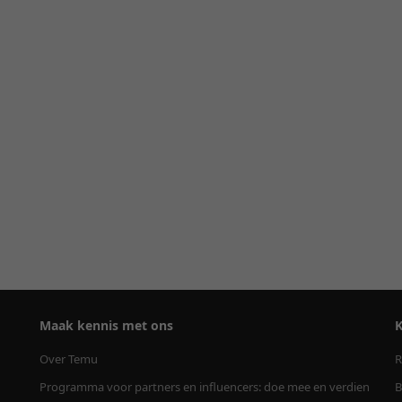
Maak kennis met ons
K
Over Temu
R
Programma voor partners en influencers: doe mee en verdien
B