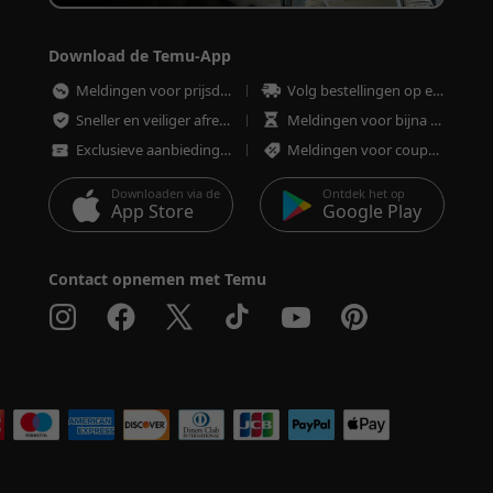
Download de Temu-App
Meldingen voor prijsdalingen
Volg bestellingen op elk moment
Sneller en veiliger afrekenen
Meldingen voor bijna uitverkochte artikelen
Exclusieve aanbiedingen
Meldingen voor coupons en aanbiedingen
Downloaden via de
Ontdek het op
App Store
Google Play
Contact opnemen met Temu