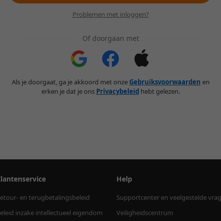
Problemen met inloggen?
Of doorgaan met
Als je doorgaat, ga je akkoord met onze
Gebruiksvoorwaarden
en
erken je dat je ons
Privacybeleid
hebt gelezen.
lantenservice
Help
etour- en terugbetalingsbeleid
Supportcenter en veelgestelde vra
eleid inzake intellectueel eigendom
Veiligheidscentrum