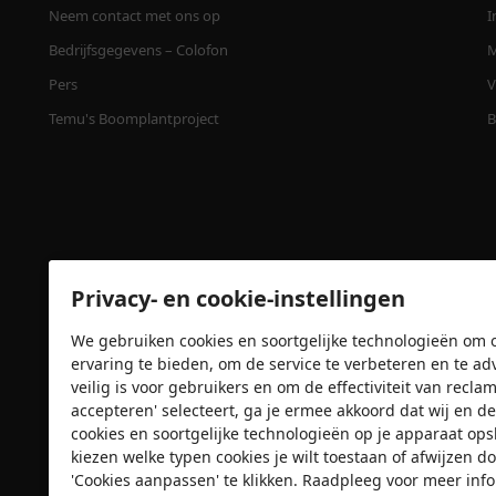
Neem contact met ons op
I
Bedrijfsgegevens – Colofon
M
Pers
V
Temu's Boomplantproject
B
Privacy- en cookie-instellingen
We gebruiken cookies en soortgelijke technologieën om o
ervaring te bieden, om de service te verbeteren en te ad
Veiligheidscertificaten
veilig is voor gebruikers en om de effectiviteit van recl
accepteren' selecteert, ga je ermee akkoord dat wij e
cookies en soortgelijke technologieën op je apparaat op
kiezen welke typen cookies je wilt toestaan of afwijzen do
'Cookies aanpassen' te klikken. Raadpleeg voor meer inf