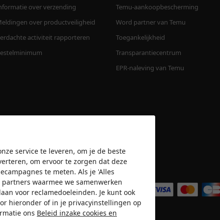
nformatie over verzending
Temu-aankoopbescherming
eldingen over productveiligheid
Word partner van Temu
erdachte activiteit rapporteren
Toegankelijkheid
estelminimum
Transparantiecentrum
EPR-naleving van Temu
nze service te leveren, om je de beste
verteren, om ervoor te zorgen dat deze
amecampagnes te meten. Als je 'Alles
Wij accepteren
n de partners waarmee we samenwerken
slaan voor reclamedoeleinden. Je kunt ook
or hieronder of in je privacyinstellingen op
ormatie ons
Beleid inzake cookies en