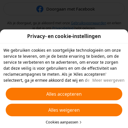
Doorgaan met Facebook
Als je doorgaat, ga je akkoord met onze
Gebruiksvoorwaarden
en erken
je dat je ons
Privacybeleid
hebt gelezen.
Privacy- en cookie-instellingen
We gebruiken cookies en soortgelijke technologieën om onze
service te leveren, om je de beste ervaring te bieden, om de
service te verbeteren en te adverteren, om ervoor te zorgen
dat deze veilig is voor gebruikers en om de effectiviteit van
reclamecampagnes te meten. Als je 'Alles accepteren'
selecteert, ga je ermee akkoord dat wij en de partners
Meer weergeven
waarmee we samenwerken cookies en soortgelijke
technologieën op je apparaat opslaan voor
Alles accepteren
reclamedoeleinden. Je kunt ook kiezen welke typen cookies je
wilt toestaan of afwijzen door hieronder of in je
Alles weigeren
privacyinstellingen op 'Cookies aanpassen' te klikken.
Raadpleeg voor meer informatie ons
Beleid inzake cookies en
soortgelijke technologieën
Cookies aanpassen
.