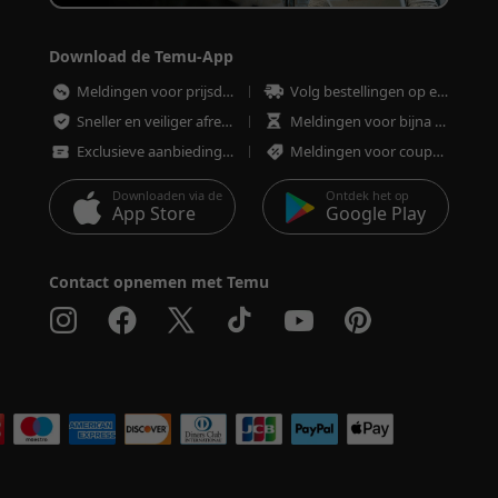
Download de Temu-App
Meldingen voor prijsdalingen
Volg bestellingen op elk moment
Sneller en veiliger afrekenen
Meldingen voor bijna uitverkochte artikelen
Exclusieve aanbiedingen
Meldingen voor coupons en aanbiedingen
Downloaden via de
Ontdek het op
App Store
Google Play
Contact opnemen met Temu