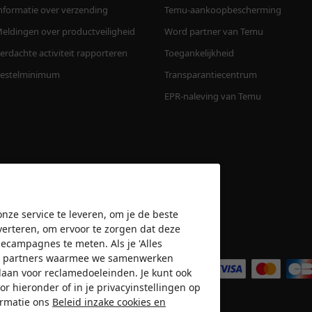
nformatie over verzending
Temu-aankoopbescherming
eldingen over productveiligheid
Word partner van Temu
erdachte activiteit rapporteren
Toegankelijkheid
estelminimum
Transparantiecentrum
EPR-naleving van Temu
nze service te leveren, om je de beste
verteren, om ervoor te zorgen dat deze
amecampagnes te meten. Als je 'Alles
Wij accepteren
n de partners waarmee we samenwerken
slaan voor reclamedoeleinden. Je kunt ook
or hieronder of in je privacyinstellingen op
ormatie ons
Beleid inzake cookies en