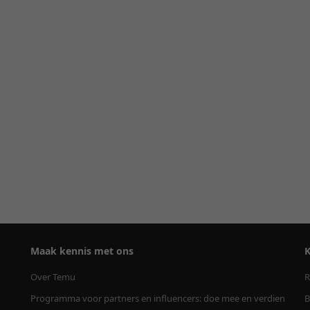
Maak kennis met ons
K
Over Temu
R
Programma voor partners en influencers: doe mee en verdien
B