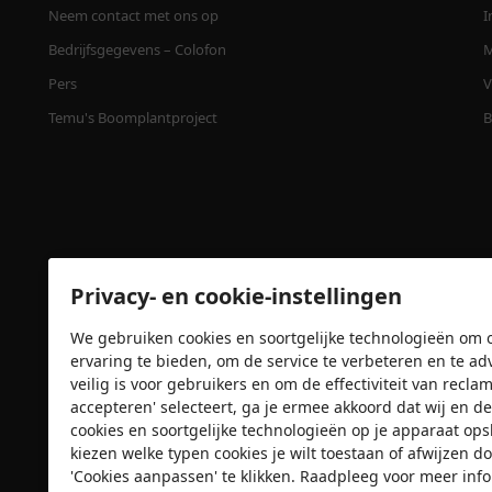
Neem contact met ons op
I
Bedrijfsgegevens – Colofon
M
Pers
V
Temu's Boomplantproject
B
Privacy- en cookie-instellingen
We gebruiken cookies en soortgelijke technologieën om o
ervaring te bieden, om de service te verbeteren en te ad
Veiligheidscertificaten
veilig is voor gebruikers en om de effectiviteit van recl
accepteren' selecteert, ga je ermee akkoord dat wij e
cookies en soortgelijke technologieën op je apparaat op
kiezen welke typen cookies je wilt toestaan of afwijzen do
'Cookies aanpassen' te klikken. Raadpleeg voor meer inf