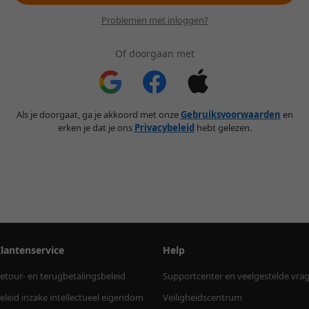
Problemen met inloggen?
Of doorgaan met
Als je doorgaat, ga je akkoord met onze
Gebruiksvoorwaarden
en
erken je dat je ons
Privacybeleid
hebt gelezen.
lantenservice
Help
etour- en terugbetalingsbeleid
Supportcenter en veelgestelde vra
eleid inzake intellectueel eigendom
Veiligheidscentrum