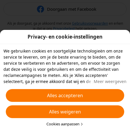
Doorgaan met Facebook
Als je doorgaat, ga je akkoord met onze
Gebruiksvoorwaarden
en erken
je dat je ons
Privacybeleid
hebt gelezen.
Privacy- en cookie-instellingen
We gebruiken cookies en soortgelijke technologieën om onze
service te leveren, om je de beste ervaring te bieden, om de
service te verbeteren en te adverteren, om ervoor te zorgen
dat deze veilig is voor gebruikers en om de effectiviteit van
reclamecampagnes te meten. Als je 'Alles accepteren'
selecteert, ga je ermee akkoord dat wij en de partners
Meer weergeven
waarmee we samenwerken cookies en soortgelijke
technologieën op je apparaat opslaan voor
Alles accepteren
reclamedoeleinden. Je kunt ook kiezen welke typen cookies je
wilt toestaan of afwijzen door hieronder of in je
Alles weigeren
privacyinstellingen op 'Cookies aanpassen' te klikken.
Raadpleeg voor meer informatie ons
Beleid inzake cookies en
soortgelijke technologieën
Cookies aanpassen
.