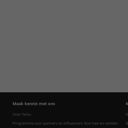
Maak kennis met ons
K
Over Temu
R
Programma voor partners en influencers: doe mee en verdien
B