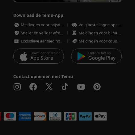
Download de Temu-App
Meldingen voor prijsdalingen
Volg bestellingen op elk moment
Sneller en veiliger afrekenen
Meldingen voor bijna uitverkochte artikelen
Exclusieve aanbiedingen
Meldingen voor coupons en aanbiedingen
Downloaden via de
Ontdek het op
App Store
Google Play
Contact opnemen met Temu