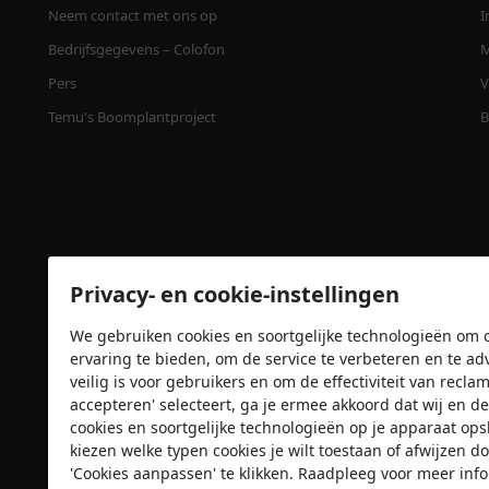
Neem contact met ons op
I
Bedrijfsgegevens – Colofon
M
Pers
V
Temu's Boomplantproject
B
Privacy- en cookie-instellingen
We gebruiken cookies en soortgelijke technologieën om o
ervaring te bieden, om de service te verbeteren en te ad
Veiligheidscertificaten
veilig is voor gebruikers en om de effectiviteit van recl
accepteren' selecteert, ga je ermee akkoord dat wij e
cookies en soortgelijke technologieën op je apparaat op
kiezen welke typen cookies je wilt toestaan of afwijzen do
'Cookies aanpassen' te klikken. Raadpleeg voor meer inf