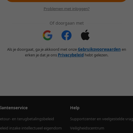
Problemen met inloggen?
Of doorgaan met
Als je doorgaat, ga je akkoord met onze
Gebruiksvoorwaarden
en
erken je dat je ons
Privacybeleid
hebt gelezen.
lantenservice
Help
etour- en terugbetalingsbeleid
Supportcenter en veelgestelde vra
eleid inzake intellectueel eigendom
Veiligheidscentrum