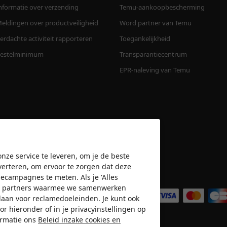
nformatie over verzending
Temu-aankoopbescherming
eldingen over productveiligheid
Word partner van Temu
erdachte activiteit rapporteren
Toegankelijkheid
estelminimum
Transparantiecentrum
EPR-naleving van Temu
nze service te leveren, om je de beste
verteren, om ervoor te zorgen dat deze
amecampagnes te meten. Als je 'Alles
Wij accepteren
n de partners waarmee we samenwerken
slaan voor reclamedoeleinden. Je kunt ook
or hieronder of in je privacyinstellingen op
ormatie ons
Beleid inzake cookies en