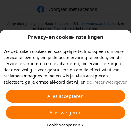
Doorgaan met Facebook
Als je doorgaat, ga je akkoord met onze
Gebruiksvoorwaarden
en erken
je dat je ons
Privacybeleid
hebt gelezen.
Privacy- en cookie-instellingen
We gebruiken cookies en soortgelijke technologieën om onze
service te leveren, om je de beste ervaring te bieden, om de
service te verbeteren en te adverteren, om ervoor te zorgen
dat deze veilig is voor gebruikers en om de effectiviteit van
reclamecampagnes te meten. Als je 'Alles accepteren'
selecteert, ga je ermee akkoord dat wij en de partners
Meer weergeven
waarmee we samenwerken cookies en soortgelijke
technologieën op je apparaat opslaan voor
Alles accepteren
reclamedoeleinden. Je kunt ook kiezen welke typen cookies je
wilt toestaan of afwijzen door hieronder of in je
Alles weigeren
privacyinstellingen op 'Cookies aanpassen' te klikken.
Raadpleeg voor meer informatie ons
Beleid inzake cookies en
soortgelijke technologieën
Cookies aanpassen
.