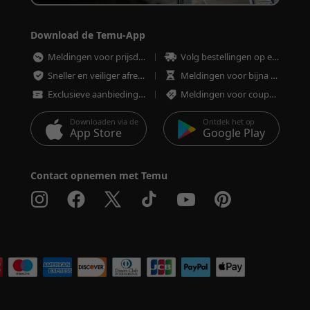
Download de Temu-App
Meldingen voor prijsdalingen
Volg bestellingen op elk moment
Sneller en veiliger afrekenen
Meldingen voor bijna uitverkochte artikelen
Exclusieve aanbiedingen
Meldingen voor coupons en aanbiedingen
Downloaden via de
Ontdek het op
App Store
Google Play
Contact opnemen met Temu