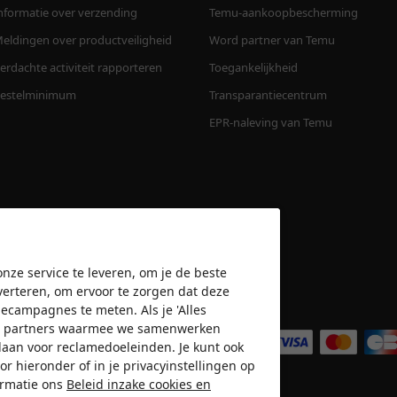
nformatie over verzending
Temu-aankoopbescherming
eldingen over productveiligheid
Word partner van Temu
erdachte activiteit rapporteren
Toegankelijkheid
estelminimum
Transparantiecentrum
EPR-naleving van Temu
nze service te leveren, om je de beste
verteren, om ervoor te zorgen dat deze
amecampagnes te meten. Als je 'Alles
Wij accepteren
n de partners waarmee we samenwerken
slaan voor reclamedoeleinden. Je kunt ook
or hieronder of in je privacyinstellingen op
ormatie ons
Beleid inzake cookies en