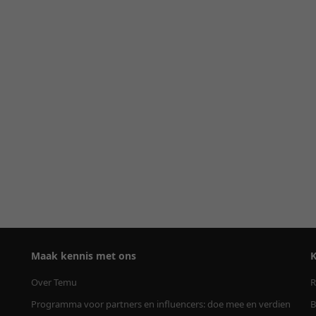
Maak kennis met ons
K
Over Temu
R
Programma voor partners en influencers: doe mee en verdien
B