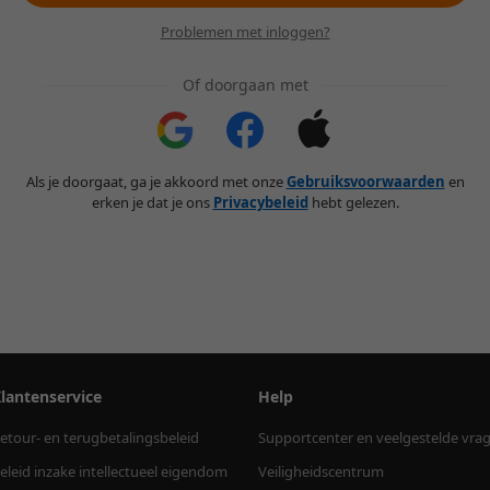
Problemen met inloggen?
Of doorgaan met
Als je doorgaat, ga je akkoord met onze
Gebruiksvoorwaarden
en
erken je dat je ons
Privacybeleid
hebt gelezen.
lantenservice
Help
etour- en terugbetalingsbeleid
Supportcenter en veelgestelde vra
eleid inzake intellectueel eigendom
Veiligheidscentrum