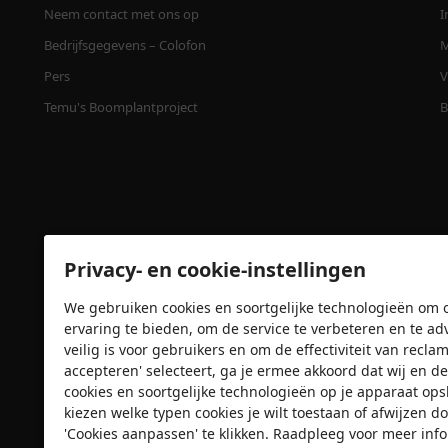
Neem contact met ons op
I
Bedrijfsgegevens – Colofon
M
Pers
V
Temu's Boomplantproject
B
Privacy- en cookie-instellingen
We gebruiken cookies en soortgelijke technologieën om o
ervaring te bieden, om de service te verbeteren en te ad
Veiligheidscertificaten
veilig is voor gebruikers en om de effectiviteit van recl
accepteren' selecteert, ga je ermee akkoord dat wij e
cookies en soortgelijke technologieën op je apparaat op
kiezen welke typen cookies je wilt toestaan of afwijzen do
'Cookies aanpassen' te klikken. Raadpleeg voor meer inf