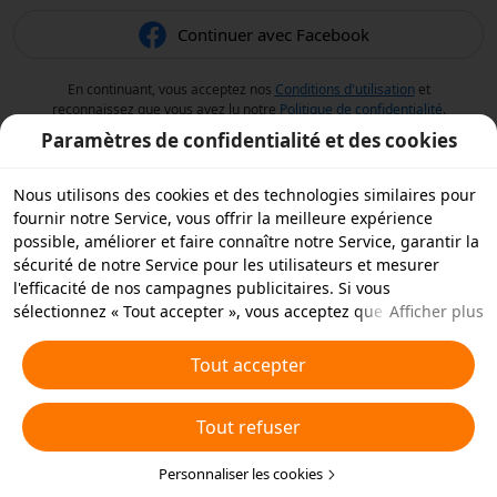
Continuer avec Facebook
En continuant, vous acceptez nos
Conditions d'utilisation
et
reconnaissez que vous avez lu notre
Politique de confidentialité
.
Paramètres de confidentialité et des cookies
Nous utilisons des cookies et des technologies similaires pour
fournir notre Service, vous offrir la meilleure expérience
possible, améliorer et faire connaître notre Service, garantir la
sécurité de notre Service pour les utilisateurs et mesurer
l'efficacité de nos campagnes publicitaires. Si vous
sélectionnez « Tout accepter », vous acceptez que nous et nos
Afficher plus
partenaires stockions des cookies et des technologies
similaires sur votre appareil à des fins publicitaires. Vous
Tout accepter
pouvez aussi « rejeter tous » les cookies non essentiels ou
choisir les types de cookies que vous souhaitez accepter ou
Tout refuser
rejeter à tout moment dans vos paramètres de confidentialité
ou en cliquant sur « Personnaliser les cookies » ci-dessous.
Pour plus de détails, consultez notre
Personnaliser les cookies
Politique relative aux