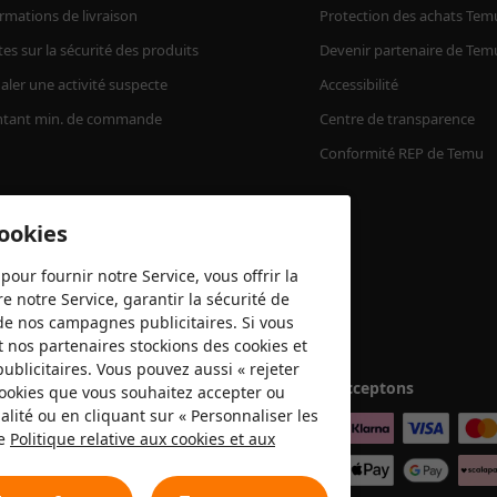
rmations de livraison
Protection des achats Tem
tes sur la sécurité des produits
Devenir partenaire de Tem
aler une activité suspecte
Accessibilité
tant min. de commande
Centre de transparence
Conformité REP de Temu
cookies
pour fournir notre Service, vous offrir la
e notre Service, garantir la sécurité de
é de nos campagnes publicitaires. Si vous
t nos partenaires stockions des cookies et
publicitaires. Vous pouvez aussi « rejeter
Nous acceptons
 cookies que vous souhaitez accepter ou
lité ou en cliquant sur « Personnaliser les
re
Politique relative aux cookies et aux