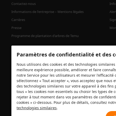
Contactez-nous
Info
Informations de l'entreprise – Mentions légales
Aler
Carrières
Sign
Presse
Mon
Programme de plantation d'arbres de Temu
Paramètres de confidentialité et des 
Nous utilisons des cookies et des technologies similaires 
meilleure expérience possible, améliorer et faire connaîtr
notre Service pour les utilisateurs et mesurer l'efficacit
sélectionnez « Tout accepter », vous acceptez que nous e
des technologies similaires sur votre appareil à des fins 
Certificats de sécurité
tous » les cookies non essentiels ou choisir les types de
rejeter à tout moment dans vos paramètres de confidentia
cookies » ci-dessous. Pour plus de détails, consultez not
technologies similaires
.