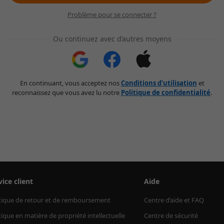
Problème pour se connecter ?
Ou continuez avec d’autres moyens
En continuant, vous acceptez nos
Conditions d'utilisation
et
reconnaissez que vous avez lu notre
Politique de confidentialité
.
vice client
Aide
tique de retour et de remboursement
Centre d’aide et FAQ
tique en matière de propriété intellectuelle
Centre de sécurité