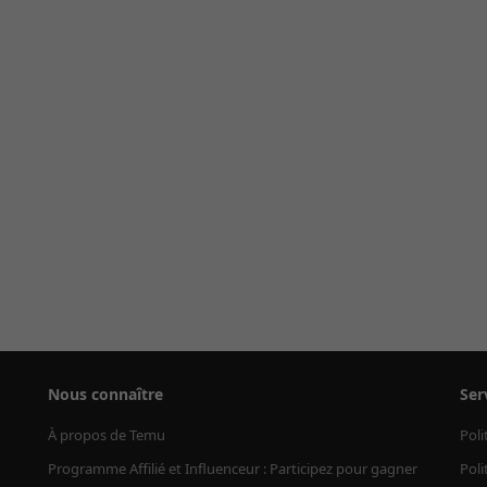
Nous connaître
Ser
À propos de Temu
Poli
Programme Affilié et Influenceur : Participez pour gagner
Poli