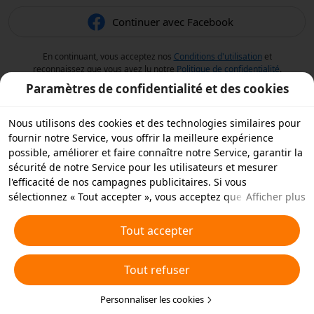
Continuer avec Facebook
En continuant, vous acceptez nos
Conditions d'utilisation
et
reconnaissez que vous avez lu notre
Politique de confidentialité
.
Paramètres de confidentialité et des cookies
Nous utilisons des cookies et des technologies similaires pour
fournir notre Service, vous offrir la meilleure expérience
possible, améliorer et faire connaître notre Service, garantir la
sécurité de notre Service pour les utilisateurs et mesurer
l'efficacité de nos campagnes publicitaires. Si vous
sélectionnez « Tout accepter », vous acceptez que nous et nos
Afficher plus
partenaires stockions des cookies et des technologies
similaires sur votre appareil à des fins publicitaires. Vous
Tout accepter
pouvez aussi « rejeter tous » les cookies non essentiels ou
choisir les types de cookies que vous souhaitez accepter ou
Tout refuser
rejeter à tout moment dans vos paramètres de confidentialité
ou en cliquant sur « Personnaliser les cookies » ci-dessous.
Pour plus de détails, consultez notre
Personnaliser les cookies
Politique relative aux