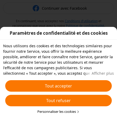
Continuer avec Facebook
En continuant, vous acceptez nos
Conditions d'utilisation
et
reconnaissez que vous avez lu notre
Politique de confidentialité
.
Paramètres de confidentialité et des cookies
Nous utilisons des cookies et des technologies similaires pour
fournir notre Service, vous offrir la meilleure expérience
possible, améliorer et faire connaître notre Service, garantir la
sécurité de notre Service pour les utilisateurs et mesurer
l'efficacité de nos campagnes publicitaires. Si vous
sélectionnez « Tout accepter », vous acceptez que nous et nos
Afficher plus
partenaires stockions des cookies et des technologies
similaires sur votre appareil à des fins publicitaires. Vous
Tout accepter
pouvez aussi « rejeter tous » les cookies non essentiels ou
choisir les types de cookies que vous souhaitez accepter ou
Tout refuser
rejeter à tout moment dans vos paramètres de confidentialité
ou en cliquant sur « Personnaliser les cookies » ci-dessous.
Pour plus de détails, consultez notre
Personnaliser les cookies
Politique relative aux