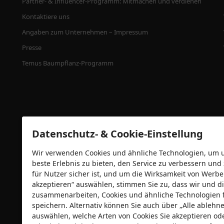
Partner- & Influencer-Programm: Mitmachen und verdienen
Kontaktiere uns
Angaben zum Unternehmen – Impressum
Presse
Temus Baumpflanz-Programm
Datenschutz- & Cookie-Einstellung
Wir verwenden Cookies und ähnliche Technologien, um un
beste Erlebnis zu bieten, den Service zu verbessern und
für Nutzer sicher ist, und um die Wirksamkeit von Wer
Sicherheitszertifizierungen
akzeptieren“ auswählen, stimmen Sie zu, dass wir und di
zusammenarbeiten, Cookies und ähnliche Technologien 
speichern. Alternativ können Sie auch über „Alle ableh
auswählen, welche Arten von Cookies Sie akzeptieren od