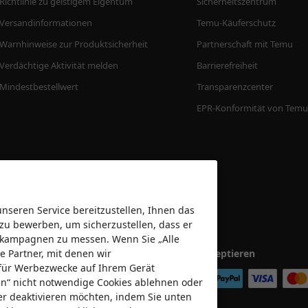
Richtlinie zu geistigem Eigentum
Sicherheitszentrum
Versandinformationen
Temu-Käuferschutz
Warnhinweise zur Produktsicherheit
Partnerschaft mit Temu
Verdächtige Aktivität melden
Barrierefreiheit
Mindestbestellwert
Transparenzcenter
EPR-Konformität von Temu
seren Service bereitzustellen, Ihnen das
 zu bewerben, um sicherzustellen, dass er
bekampagnen zu messen. Wenn Sie „Alle
e Partner, mit denen wir
Wir akzeptieren
für Werbezwecke auf Ihrem Gerät
nen“ nicht notwendige Cookies ablehnen oder
er deaktivieren möchten, indem Sie unten