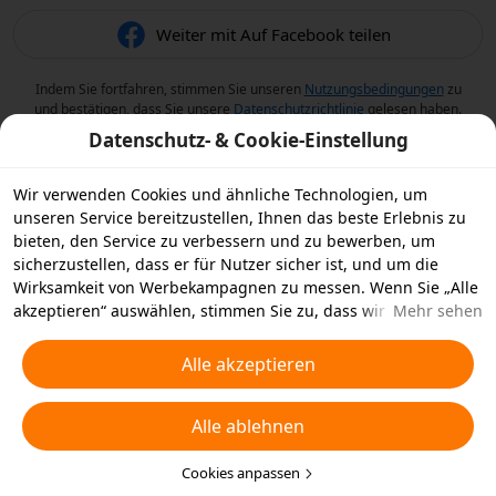
Weiter mit Auf Facebook teilen
Indem Sie fortfahren, stimmen Sie unseren
Nutzungsbedingungen
zu
und bestätigen, dass Sie unsere
Datenschutzrichtlinie
gelesen haben.
Datenschutz- & Cookie-Einstellung
Wir verwenden Cookies und ähnliche Technologien, um
unseren Service bereitzustellen, Ihnen das beste Erlebnis zu
bieten, den Service zu verbessern und zu bewerben, um
sicherzustellen, dass er für Nutzer sicher ist, und um die
Wirksamkeit von Werbekampagnen zu messen. Wenn Sie „Alle
akzeptieren“ auswählen, stimmen Sie zu, dass wir und die
Mehr sehen
Partner, mit denen wir zusammenarbeiten, Cookies und
ähnliche Technologien für Werbezwecke auf Ihrem Gerät
Alle akzeptieren
speichern. Alternativ können Sie auch über „Alle ablehnen“
nicht notwendige Cookies ablehnen oder auswählen, welche
Alle ablehnen
Arten von Cookies Sie akzeptieren oder deaktivieren möchten,
indem Sie unten oder jederzeit in Ihren
Datenschutzeinstellungen auf „Cookies anpassen“ klicken.
Cookies anpassen