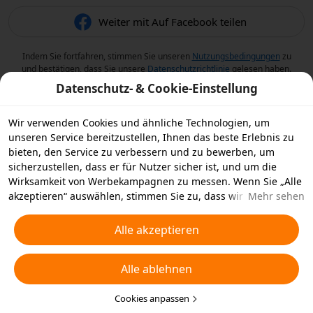
Weiter mit Auf Facebook teilen
Indem Sie fortfahren, stimmen Sie unseren
Nutzungsbedingungen
zu
und bestätigen, dass Sie unsere
Datenschutzrichtlinie
gelesen haben.
Datenschutz- & Cookie-Einstellung
Wir verwenden Cookies und ähnliche Technologien, um
unseren Service bereitzustellen, Ihnen das beste Erlebnis zu
bieten, den Service zu verbessern und zu bewerben, um
sicherzustellen, dass er für Nutzer sicher ist, und um die
Wirksamkeit von Werbekampagnen zu messen. Wenn Sie „Alle
akzeptieren“ auswählen, stimmen Sie zu, dass wir und die
Mehr sehen
Partner, mit denen wir zusammenarbeiten, Cookies und
ähnliche Technologien für Werbezwecke auf Ihrem Gerät
Alle akzeptieren
speichern. Alternativ können Sie auch über „Alle ablehnen“
nicht notwendige Cookies ablehnen oder auswählen, welche
Alle ablehnen
Arten von Cookies Sie akzeptieren oder deaktivieren möchten,
indem Sie unten oder jederzeit in Ihren
Datenschutzeinstellungen auf „Cookies anpassen“ klicken.
Cookies anpassen