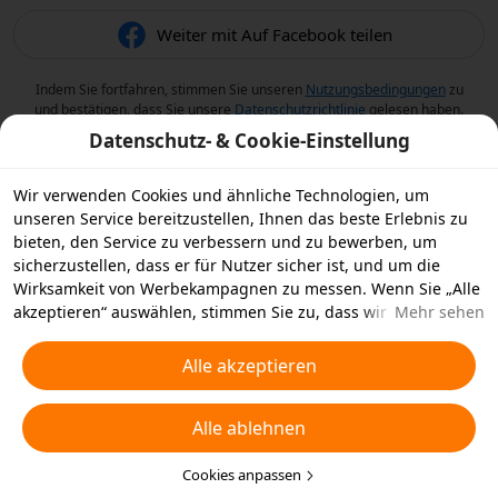
Weiter mit Auf Facebook teilen
Indem Sie fortfahren, stimmen Sie unseren
Nutzungsbedingungen
zu
und bestätigen, dass Sie unsere
Datenschutzrichtlinie
gelesen haben.
Datenschutz- & Cookie-Einstellung
Wir verwenden Cookies und ähnliche Technologien, um
unseren Service bereitzustellen, Ihnen das beste Erlebnis zu
bieten, den Service zu verbessern und zu bewerben, um
sicherzustellen, dass er für Nutzer sicher ist, und um die
Wirksamkeit von Werbekampagnen zu messen. Wenn Sie „Alle
akzeptieren“ auswählen, stimmen Sie zu, dass wir und die
Mehr sehen
Partner, mit denen wir zusammenarbeiten, Cookies und
ähnliche Technologien für Werbezwecke auf Ihrem Gerät
Alle akzeptieren
speichern. Alternativ können Sie auch über „Alle ablehnen“
nicht notwendige Cookies ablehnen oder auswählen, welche
Alle ablehnen
Arten von Cookies Sie akzeptieren oder deaktivieren möchten,
indem Sie unten oder jederzeit in Ihren
Datenschutzeinstellungen auf „Cookies anpassen“ klicken.
Cookies anpassen