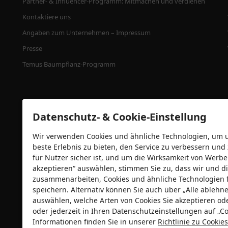
Partner- & Influencer-Programm: Mitmachen und verdienen
Kontaktiere uns
Angaben zum Unternehmen – Impressum
Presse
Temus Baumpflanz-Programm
Datenschutz- & Cookie-Einstellung
Wir verwenden Cookies und ähnliche Technologien, um un
beste Erlebnis zu bieten, den Service zu verbessern und
für Nutzer sicher ist, und um die Wirksamkeit von Wer
akzeptieren“ auswählen, stimmen Sie zu, dass wir und di
zusammenarbeiten, Cookies und ähnliche Technologien 
Sicherheitszertifizierungen
speichern. Alternativ können Sie auch über „Alle ableh
auswählen, welche Arten von Cookies Sie akzeptieren od
oder jederzeit in Ihren Datenschutzeinstellungen auf „Co
Informationen finden Sie in unserer
Richtlinie zu Cooki