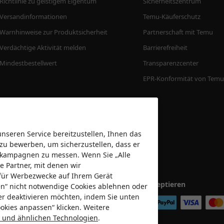
Richtlinie zu geistigem Eigentum
Sicherheitszentrum
Versandinformationen
Temu-Käuferschutz
Warnhinweise zur Produktsicherheit
Partnerschaft mit Temu
Verdächtige Aktivität melden
Barrierefreiheit
Mindestbestellwert
Transparenzcenter
EPR-Konformität von Temu
seren Service bereitzustellen, Ihnen das
 zu bewerben, um sicherzustellen, dass er
bekampagnen zu messen. Wenn Sie „Alle
e Partner, mit denen wir
für Werbezwecke auf Ihrem Gerät
Wir akzeptieren
nen“ nicht notwendige Cookies ablehnen oder
er deaktivieren möchten, indem Sie unten
okies anpassen“ klicken. Weitere
es und ähnlichen Technologien
.