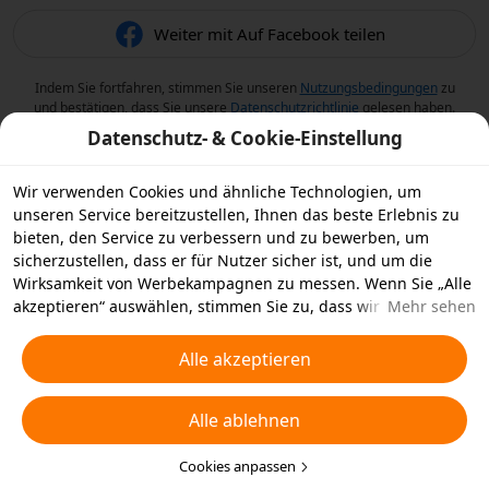
Weiter mit Auf Facebook teilen
Indem Sie fortfahren, stimmen Sie unseren
Nutzungsbedingungen
zu
und bestätigen, dass Sie unsere
Datenschutzrichtlinie
gelesen haben.
Datenschutz- & Cookie-Einstellung
Wir verwenden Cookies und ähnliche Technologien, um
unseren Service bereitzustellen, Ihnen das beste Erlebnis zu
bieten, den Service zu verbessern und zu bewerben, um
sicherzustellen, dass er für Nutzer sicher ist, und um die
Wirksamkeit von Werbekampagnen zu messen. Wenn Sie „Alle
akzeptieren“ auswählen, stimmen Sie zu, dass wir und die
Mehr sehen
Partner, mit denen wir zusammenarbeiten, Cookies und
ähnliche Technologien für Werbezwecke auf Ihrem Gerät
Alle akzeptieren
speichern. Alternativ können Sie auch über „Alle ablehnen“
nicht notwendige Cookies ablehnen oder auswählen, welche
Alle ablehnen
Arten von Cookies Sie akzeptieren oder deaktivieren möchten,
indem Sie unten oder jederzeit in Ihren
Datenschutzeinstellungen auf „Cookies anpassen“ klicken.
Cookies anpassen