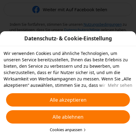
Weiter mit Auf Facebook teilen
Indem Sie fortfahren, stimmen Sie unseren
Nutzungsbedingungen
zu
und bestätigen, dass Sie unsere
Datenschutzrichtlinie
gelesen haben.
Datenschutz- & Cookie-Einstellung
Wir verwenden Cookies und ähnliche Technologien, um
unseren Service bereitzustellen, Ihnen das beste Erlebnis zu
bieten, den Service zu verbessern und zu bewerben, um
sicherzustellen, dass er für Nutzer sicher ist, und um die
Wirksamkeit von Werbekampagnen zu messen. Wenn Sie „Alle
akzeptieren“ auswählen, stimmen Sie zu, dass wir und die
Mehr sehen
Partner, mit denen wir zusammenarbeiten, Cookies und
ähnliche Technologien für Werbezwecke auf Ihrem Gerät
Alle akzeptieren
speichern. Alternativ können Sie auch über „Alle ablehnen“
nicht notwendige Cookies ablehnen oder auswählen, welche
Alle ablehnen
Arten von Cookies Sie akzeptieren oder deaktivieren möchten,
indem Sie unten oder jederzeit in Ihren
Datenschutzeinstellungen auf „Cookies anpassen“ klicken.
Cookies anpassen